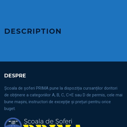
DESCRIPTION
DESPRE
Școala de șoferi PRIMA pune la dispoziția cursanților doritori
de obținere a categoriilor A, B, C, C+E sau D de permis, cele mai
bune mașini, instructori de excepție și prețuri pentru orice
buget.